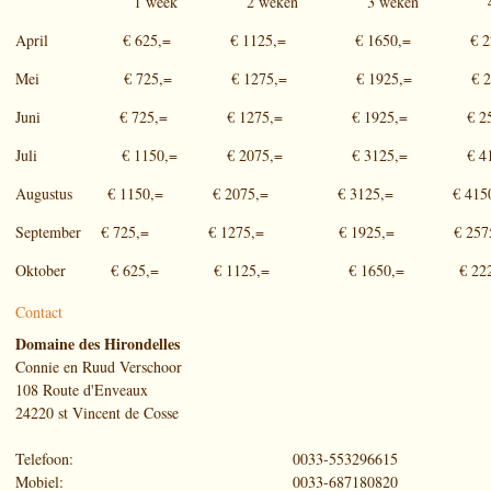
1 week 2 weken 3 weken 4 we
April € 625,= € 1125,= € 1650,= € 222
Mei € 725,= € 1275,= € 1925,= € 257
Juni € 725,= € 1275,= € 1925,= € 257
Juli € 1150,= € 2075,= € 3125,= € 415
Augustus € 1150,= € 2075,= € 3125,= € 4150
September € 725,= € 1275,= € 1925,= € 2575
Oktober € 625,= € 1125,= € 1650,= € 222
Contact
Domaine des Hirondelles
Connie en Ruud Verschoor
108 Route d'Enveaux
24220 st Vincent de Cosse
Telefoon:
0033-553296615
Mobiel:
0033-687180820